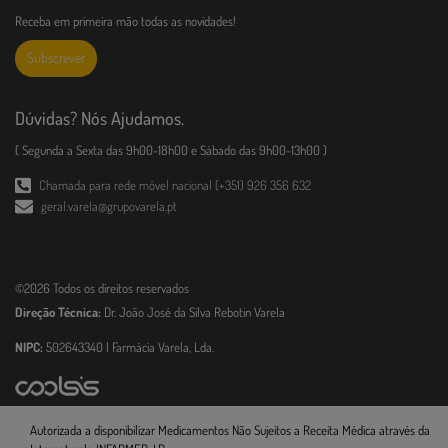
Receba em primeira mão todas as novidades!
Subscrever
Dúvidas? Nós Ajudamos.
( Segunda a Sexta das 9h00-18h00 e Sábado das 9h00-13h00 )
Chamada para rede móvel nacional (+351) 926 356 632
geral.varela@grupovarela.pt
©2026 Todos os direitos reservados
Direção Técnica:
Dr. João José da Silva Rebotin Varela
NIPC:
502643340 | Farmácia Varela, Lda.
Autorizada a disponibilizar Medicamentos Não Sujeitos a Receita Médica através da