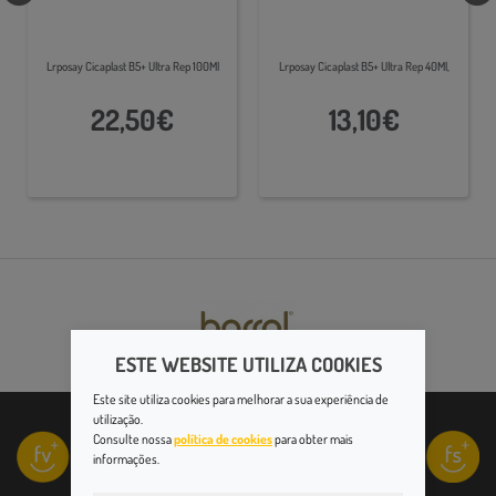
Lrposay Cicaplast B5+ Ultra Rep 100Ml
Lrposay Cicaplast B5+ Ultra Rep 40Ml,
22,50€
13,10€
ESTE WEBSITE UTILIZA COOKIES
Este site utiliza cookies para melhorar a sua experiência de
utilização.
Consulte nossa
política de cookies
para obter mais
informações.