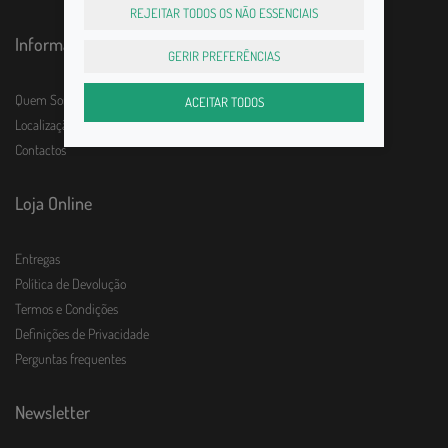
REJEITAR TODOS OS NÃO ESSENCIAIS
Informações
GERIR PREFERÊNCIAS
Quem Somos
ACEITAR TODOS
Localização e horário
Contactos
Loja Online
Entregas
Política de Devolução
Termos e Condições
Definições de Privacidade
Perguntas frequentes
Newsletter