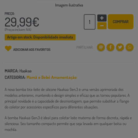
Imagem ilustrativa
PREÇO:
29,99€
COMPRAR
(Preços incluem IVA)
Artigo em stock. Disponibilidade imediata
PARTILHAR:
ADICIONAR AOS FAVORITOS
MARCA:
Haakaa
CATEGORIA:
Mamã e Bebé
Amamentação
A nova bomba tira-leite de silicone Haakaa Gen.3 é uma versão aprimorada dos
modelos anteriores, mantendo o design simples e eficaz que as tornou populares. A
principal novidade é a capacidade de desmontagem, que permite substituir a flange
do coletor por acessórios específicos para diferentes situações.
A bomba Haakaa Gen.3 é ideal para coletar leite materno de forma discreta, rápida e
silenciosa. Seu tamanho compacto permite que seja levada em qualquer bolsa ou
mochila.