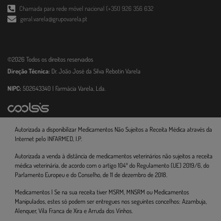
Chamada para rede móvel nacional (+351) 926 356 632
geral.varela@grupovarela.pt
©2026 Todos os direitos reservados
Direção Técnica:
Dr. João José da Silva Rebotin Varela
NIPC:
502643340 | Farmácia Varela, Lda.
Autorizada a disponibilizar Medicamentos Não Sujeitos a Receita Médica através da
Internet pelo INFARMED, I.P.
Autorizada a venda à distância de medicamentos veterinários não sujeitos a receita
médica veterinária, de acordo com o artigo 104º do Regulamento (UE) 2019/6, do
Parlamento Europeu e do Conselho, de 11 de dezembro de 2018.
Medicamentos | Se na sua receita tiver MSRM, MNSRM ou Medicamentos
Manipulados, estes só podem ser entregues nos seguintes concelhos: Azambuja,
Alenquer, Vila Franca de Xira e Arruda dos Vinhos.