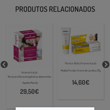
PRODUTOS RELACIONADOS
Mamã e Bebé,Amamentação
Medela Purelan Creme de Lanolina 37g
Amamentação
Nursicare Discos terapêuticos absorventes
14,60€
- Apósito Mamilo
29,50€