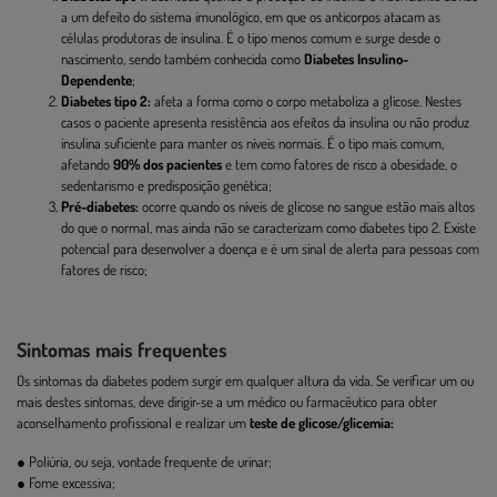
a um defeito do sistema imunológico, em que os anticorpos atacam as
células produtoras de insulina. É o tipo menos comum e surge desde o
nascimento, sendo também conhecida como
Diabetes Insulino-
Dependente
;
Diabetes tipo 2:
afeta a forma como o corpo metaboliza a glicose. Nestes
casos o paciente apresenta resistência aos efeitos da insulina ou não produz
insulina suficiente para manter os níveis normais. É o tipo mais comum,
afetando
90% dos pacientes
e tem como fatores de risco a obesidade, o
sedentarismo e predisposição genética;
Pré-diabetes:
ocorre quando os níveis de glicose no sangue estão mais altos
do que o normal, mas ainda não se caracterizam como diabetes tipo 2. Existe
potencial para desenvolver a doença e é um sinal de alerta para pessoas com
fatores de risco;
Sintomas mais frequentes
Os sintomas da diabetes podem surgir em qualquer altura da vida. Se verificar um ou
mais destes sintomas, deve dirigir-se a um médico ou farmacêutico para obter
aconselhamento profissional e realizar um
teste de glicose/glicemia:
●
Poliúria, ou seja, vontade frequente de urinar;
● Fome excessiva;