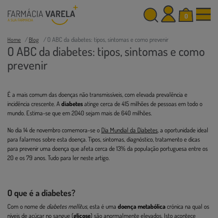
0
O ABC da diabetes: tipos, sintomas e como prevenir
Home
Blog
O ABC da diabetes: tipos, sintomas e como
prevenir
É a mais comum das doenças não transmissíveis, com elevada prevalência e
incidência crescente. A
diabetes
atinge cerca de 415 milhões de pessoas em todo o
mundo. Estima-se que em 2040 sejam mais de 640 milhões.
No dia 14 de novembro comemora-se o
Dia Mundial da Diabetes
, a oportunidade ideal
para falarmos sobre esta doença. Tipos, sintomas, diagnóstico, tratamento e dicas
para prevenir uma doença que afeta cerca de 13% da população portuguesa entre os
20 e os 79 anos. Tudo para ler neste artigo.
O que é a diabetes?
Com o nome de
diabetes mellitus
, esta é uma
doença metabólica
crónica na qual os
níveis de açúcar no sangue (
glicose
) são anormalmente elevados. Isto acontece