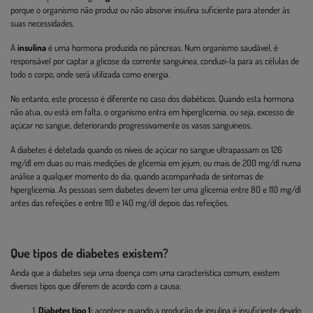
porque o organismo não produz ou não absorve insulina suficiente para atender às
suas necessidades.
A
insulina
é uma hormona produzida no pâncreas. Num organismo saudável, é
responsável por captar a glicose da corrente sanguínea, conduzi-la para as células de
todo o corpo, onde será utilizada como energia.
No entanto, este processo é diferente no caso dos diabéticos. Quando esta hormona
não atua, ou está em falta, o organismo entra em hiperglicemia, ou seja, excesso de
açúcar no sangue, deteriorando progressivamente os vasos sanguíneos.
A diabetes é detetada quando os níveis de açúcar no sangue ultrapassam os 126
mg/dl em duas ou mais medições de glicemia em jejum, ou mais de 200 mg/dl numa
análise a qualquer momento do dia, quando acompanhada de sintomas de
hiperglicemia. As pessoas sem diabetes devem ter uma glicemia entre 80 e 110 mg/dl
antes das refeições e entre 110 e 140 mg/dl depois das refeições.
Que tipos de diabetes existem?
Ainda que a diabetes seja uma doença com uma característica comum, existem
diversos tipos que diferem de acordo com a causa:
Diabetes tipo 1:
acontece quando a produção de insulina é insuficiente devido