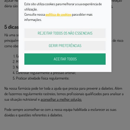
açúcar no sangue. Uma das técnicas que pode ser usada para facilitar esta medição
Este site utiliza cookies para melhorar a sua experiência de
diária são as
tiras de teste Freestyle
, que pode encontrar na nossa
loja online.
utilização.
Consulte nossa
política de cookies
para obter mais
informações.
5 dicas para prevenir a diabetes
REJEITAR TODOS OS NÃO ESSENCIAIS
Há uma série de hábitos e rotinas que podem ajudar a prevenir a diabetes,
principalmente para pacientes com histórico familiar da doença, com fatores de risco
GERIR PREFERÊNCIAS
como obesidade, ou que estão com pré-diabetes, nomeadamente:
Fazer uma alimentação saudável pobre em alimentos com açúcar;
ACEITAR TODOS
Manter o seu peso adequado;
Não fumar;
Controlar regularmente a pressão arterial;
Praticar atividade física regularmente;
Na nossa Farmácia pode ter toda a ajuda que precisa para prevenir a diabetes. Além
de fazermos regularmente rastreios, temos profissionais qualificados para analisar a
sua situação nutricional e
aconselhar a melhor solução.
Pode sempre aconselhar-se com a nossa equipa habilitada a esclarecer as suas
dúvidas e questões referentes à diabetes.