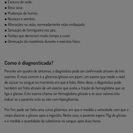
● Excesso de sede;
● Boca seca;
● Mudanças de humor;
● Náuseas e vómitos;
● Alterações na visão, nomeadamente visão embaçada;
● Sensação de formigueiro nos pés;
● Feridas que demoram muito tempo a curar;
● Diminuição da resistência durante o exercício físico;
Como é diagnosticada?
Perante um quadro de sintomas, o diagnóstico pode ser confirmado através de três
exames. O mais comum é a glicemia/glicose em jejum, um exame que mede o nível
de açúcar no sangue no momento em que é feito. Além disso, o diagnóstico pode
também ser feito através de um exame que avalia a fração da hemoglobina que se
liga à glicose. Este exame chama-se Hemoglobina glicada e os seus valores irão
indicar se o paciente está ou não com hiperglicemia.
Por fim, pode ser feita uma curva glicémica, em que é medida a velocidade com que o
corpo absorve a glicose após a ingestão. Neste caso, o paciente ingere 75g de glicose
e é medida a quantidade da substância no sangue após duas horas.