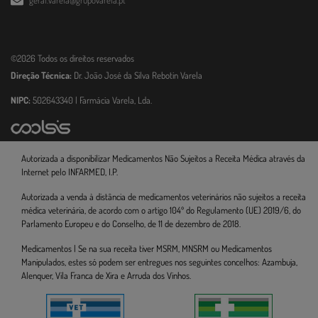
©2026 Todos os direitos reservados
Direção Técnica:
Dr. João José da Silva Rebotin Varela
NIPC:
502643340 | Farmácia Varela, Lda.
Autorizada a disponibilizar Medicamentos Não Sujeitos a Receita Médica através da
Internet pelo INFARMED, I.P.
Autorizada a venda à distância de medicamentos veterinários não sujeitos a receita
médica veterinária, de acordo com o artigo 104º do Regulamento (UE) 2019/6, do
Parlamento Europeu e do Conselho, de 11 de dezembro de 2018.
Medicamentos | Se na sua receita tiver MSRM, MNSRM ou Medicamentos
Manipulados, estes só podem ser entregues nos seguintes concelhos: Azambuja,
Alenquer, Vila Franca de Xira e Arruda dos Vinhos.