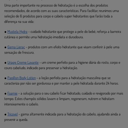
Uma parte importante no processo de hidratação é a escolha dos produtos
recomendados, de acordo com as suas características. Para facilitar, reunimos uma
seleção de 6 produtos para corpo e cabelo super hidratantes que farão toda a
diferença na sua vida:
●
Mustela Hydra
- cuidado hidratante que protege a pele do bebé, reforça a barreira
cutânea e permite uma hidratação imediata e duradoura.
●
Gama Lierac
- produtos com um efeito hidratante que visam conferir à pele uma
sensação de frescura.
●
Uriage Creme Lavante
- um creme perfeito para a higiene diária do rosto, corpo e
couro cabeludo, indicado para preservar a hidratação.
●
Papillon Body Lotion
- a loção perfeita para a hidratação masculina que se
caracteriza por não ser gordurosa e por manter a pele hidratada durante 24 horas.
●
Foamie
- a solução para o seu cabelo ficar hidratado, cuidado e revigorado por mais
tempo. Estes champôs sólidos lavam e limpam, regeneram, nutrem e hidratam
intensivamente o cabelo.
●
Tricovel
- gama altamente indicada para a hidratação do cabelo, ajudando ainda a
prevenir a queda.