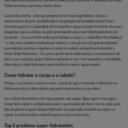
Não sabe como escolher os melhores produtos para potenciar a hidratação no Verão?
Tenha em conta a presença destes ativos:
Lactato de amónio - ativo que proporciona um toque agradável e atenua o
ressecamento da pele, possibilitando a recuperação da humidade natural Ureia -
elemento que tem a capacidade de transportar a água presente no interior dos vasos
sanguíneos para as células da pele, promovendo uma maior hidrataçãoExtrato de
camomila - erva com forte poder para hidratar o corpo e o cabeloAloe Vera (babosa)
- a aloe vera, também conhecida por babosa, é uma planta com grande potencial
para hidratar, acalmar e regenerar o corpo e o cabelo, principalmente durante o
Verão. Ácido Hialurónico - tal como a perda deste ácido provoca o ressecamento da
pele, a sua reposição ajuda a hidratar, deixando-a com mais vivacidade e elasticidade.
Além disso, o ácido hialurónico ajuda também a reter a água na pele.
Como hidratar o corpo e o cabelo?
Proteja a sua barreira cutânea e evite a perda de água mantendo a hidratação no
Verão com estas 5 dicas rápidas que pode implementar na sua rotina:
Use e abuse do protetor solar, seja corporal, seja capilar. Água, água e mais água.
Limpe bem a pele e o cabelo para evitar a acumulação de cloro e sal no corpo após
dias de piscina ou praia. Aplique hidratante no corpo todo, incluindo no rosto e no
cabelo. Escolha produtos indicados para si e com textura leve.
Top 5 produtos super hidratantes