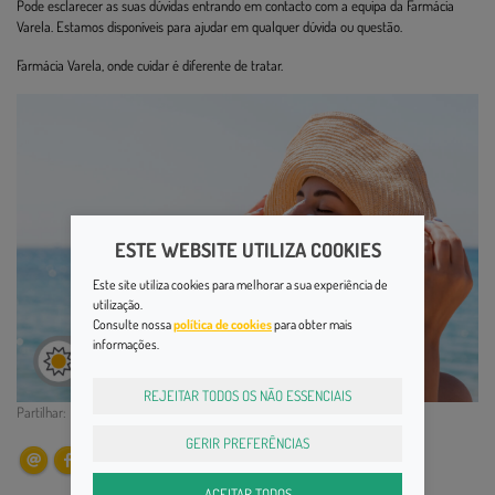
Pode esclarecer as suas dúvidas entrando em contacto com a equipa da Farmácia
Varela. Estamos disponíveis para ajudar em qualquer dúvida ou questão.
Farmácia Varela, onde cuidar é diferente de tratar.
ESTE WEBSITE UTILIZA COOKIES
Este site utiliza cookies para melhorar a sua experiência de
utilização.
Consulte nossa
política de cookies
para obter mais
informações.
REJEITAR TODOS OS NÃO ESSENCIAIS
Partilhar:
GERIR PREFERÊNCIAS
ACEITAR TODOS