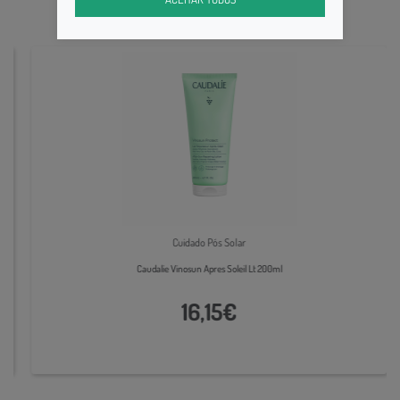
Cuidado Pós Solar
Caudalie Vinosun Apres Soleil Lt 200ml
16,15€