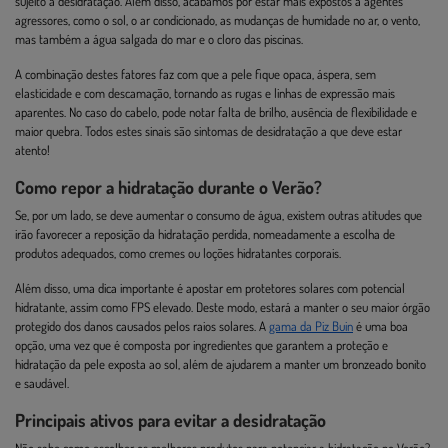
sujeito à desidratação. Além disso, acabamos por estar mais expostos a agentes
agressores, como o sol, o ar condicionado, as mudanças de humidade no ar, o vento,
mas também a água salgada do mar e o cloro das piscinas.
A combinação destes fatores faz com que a pele fique opaca, áspera, sem
elasticidade e com descamação, tornando as rugas e linhas de expressão mais
aparentes. No caso do cabelo, pode notar falta de brilho, ausência de flexibilidade e
maior quebra. Todos estes sinais são sintomas de desidratação a que deve estar
atento!
Como repor a hidratação durante o Verão?
Se, por um lado, se deve aumentar o consumo de água, existem outras atitudes que
irão favorecer a reposição da hidratação perdida, nomeadamente a escolha de
produtos adequados, como cremes ou loções hidratantes corporais.
Além disso, uma dica importante é apostar em protetores solares com potencial
hidratante, assim como FPS elevado. Deste modo, estará a manter o seu maior órgão
protegido dos danos causados pelos raios solares. A
gama da Piz Buin
é uma boa
opção, uma vez que é composta por ingredientes que garantem a proteção e
hidratação da pele exposta ao sol, além de ajudarem a manter um bronzeado bonito
e saudável.
Principais ativos para evitar a desidratação