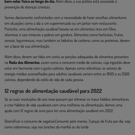
bem-estar físico ao longo do dia.
Além disso, a sua prática está associada à
prevenção de doenças crónicas.
Somos diariamente confrontados com a necessidade de fazer escolhas alimentares
em situações como a ida a um supermercado ou um jantar num restaurante.
Portanto, uma alimentação saudável baseia-se em alimentos ricos em fibra,
vitaminas e sais minerais e pobres em gordura. Alimentos como hortícolas, frutos,
cereais, leguminosas, mas também os hidratos de carbono, como as proteínas, devem
ser a base da sua alimentação.
Além disso, devem ser tidas em conta as porções adequadas de alimentos presentes
na
Roda dos Alimentos
, assim como o consumo médio de calorias, cuja ingestão deve
estar em harmonia com o gasto calórico. Apenas como referência, os valores de
energia médios aconselhados para adultos saudáveis variam entre as 1800 e as 2500
calorias, dependendo do estilo de vida de cada pessoa.
12 regras de alimentação saudável para 2022
Se as suas resoluções de ano novo passam por eliminar os maus hábitos alimentares
e criar hábitos de vida saudáveis com uma melhoria na alimentação, damos uma
ajuda com 12 regras de ouro para ter uma alimentação saudável em 2022:
Diversificar o consumo de vegetaisConsumir, pelo menos, 3 peças de fruta por dia, seja
como sobremesa, seja nos lanches da manhã ou da tarde