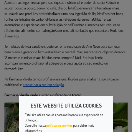
Apostar nas leguminosas pela sua riqueza nutricional e poder de saciarReduzir o
açúcar pouco a pouco, como no café, chá ou leiteExperimentar alternativas mais
saudáveis aos produtos preferidosFazer uma boa ingestão de líquidosEscolher boas
fontes de hidratos de carbonoPlanear as refeições da semanaUtilizar ervas
aromáticas e especiarias em substituição do salPriorizar alimentos naturaisLer os
rótulos dos alimentos com atençãoFazer uma alimentação que respeite a Roda dos
Alimentos
Ter hábitos de vida saudáveis pode ser uma resolução de Ano Novo para começar
bem o ano e garantir o bem-estar físico e mental. Mas, manter este objetivo durante
12 meses e eliminar maus hábitos nem sempre é fácil. Por isso, tenha
acompanhamento profissional adequado e peça ajuda ao seu médico ou
farmacêutico.
Na Farmácia Varela temos profissionais qualificados para analisar a sua situação
nutricional e
aconselhar a melhor solução
.
Farmácia Varela, onde cuidar é diferente de tratar.
ESTE WEBSITE UTILIZA COOKIES
Este site utiliza cookies para melhorar a sua experiência de
utilização.
Consulte nossa
política de cookies
para obter mais
informações.