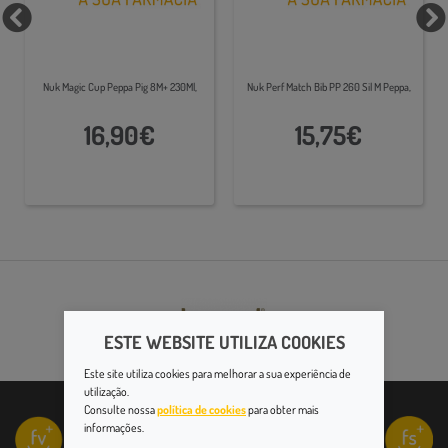
Nuk Magic Cup Peppa Pig 8M+ 230Ml,
Nuk Perf Match Bib PP 260 Sil M Peppa,
16,90€
15,75€
ESTE WEBSITE UTILIZA COOKIES
Este site utiliza cookies para melhorar a sua experiência de
utilização.
Consulte nossa
política de cookies
para obter mais
informações.