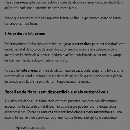
Para as
azevias
, opte por um recheio à base de abóbora e amêndoas, substituindo o
açúcar refinado por adoçantes naturais como o mel.
Sendo que ambas as receitas implicam fritura no final, experimente assar no forno,
tornando-as mais leves.
4. Arroz doce e leite creme
Tradicionalmente feito com arroz, leite e açúcar, o
arroz doce
pode ser adaptado com
bebida vegetal de coco ou de amêndoas, tornando-o mais leve e adequado para
quem tem intolerância à lactose. Reduza o açúcar, substituindo-o por mel ou xarope
de ácer, mantendo a doçura natural do prato.
No caso do
leite creme
, em vez de utilizar leite de vaca, pode preparar o leite creme
com bebida vegetal e reduzir a quantidade de açúcar. Se quiser, adicione uma pitada
de cúrcuma ou baunilha para dar um toque especial à receita.
Receitas de Natal sem desperdício e mais sustentáveis
A sustentabilidade é um tema cada vez mais presente nas escolhas alimentares,
especialmente durante o Natal, quando os excessos podem levar a desperdícios
desnecessários. Tornar as
receitas de Natal tradicionais mais sustentáveis
é uma
excelente maneira de aproveitar os alimentos de forma inteligente e consciente:
Aproveitar as sobras;