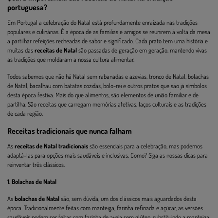
portuguesa?
Em Portugal a celebração do Natal está profundamente enraizada nas tradições
populares e culinárias. É a época de as famílias e amigos se reunirem à volta da mesa
a partilhar refeições recheadas de sabor e significado. Cada prato tem uma história e
muitas das
receitas de Natal
são passadas de geração em geração, mantendo vivas
as tradições que moldaram a nossa cultura alimentar.
Todos sabemos que não há Natal sem rabanadas e azevias, tronco de Natal, bolachas
de Natal, bacalhau com batatas cozidas, bolo-rei e outros pratos que são já símbolos
desta época festiva. Mais do que alimentos, são elementos de união familiar e de
partilha. São receitas que carregam memórias afetivas, laços culturais e as tradições
de cada região.
Receitas tradicionais que nunca falham
As
receitas de Natal tradicionais
são essenciais para a celebração, mas podemos
adaptá-las para opções mais saudáveis e inclusivas. Como? Siga as nossas dicas para
reinventar três clássicos.
1. Bolachas de Natal
As
bolachas de Natal
são, sem dúvida, um dos clássicos mais aguardados desta
época. Tradicionalmente feitas com manteiga, farinha refinada e açúcar, as versões
saudáveis podem ser feitas com farinha de aveia sem glúten, substituindo a manteiga