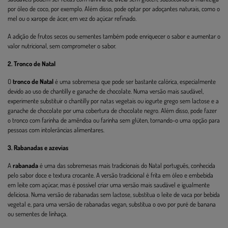
por óleo de coco, por exemplo. Além disso, pode optar por adoçantes naturais, como o
mel ou o xarope de ácer, em vez do açúcar refinado.
A adição de frutos secos ou sementes também pode enriquecer o sabor e aumentar o
valor nutricional, sem comprometer o sabor.
2. Tronco de Natal
O
tronco de Natal
é uma sobremesa que pode ser bastante calórica, especialmente
devido ao uso de chantilly e ganache de chocolate. Numa versão mais saudável,
experimente substituir o chantilly por natas vegetais ou iogurte grego sem lactose e a
ganache de chocolate por uma cobertura de chocolate negro. Além disso, pode fazer
o tronco com farinha de amêndoa ou farinha sem glúten, tornando-o uma opção para
pessoas com intolerâncias alimentares.
3. Rabanadas e azevias
A
rabanada
é uma das sobremesas mais tradicionais do Natal português, conhecida
pelo sabor doce e textura crocante. A versão tradicional é frita em óleo e embebida
em leite com açúcar, mas é possível criar uma versão mais saudável e igualmente
deliciosa. Numa versão de rabanadas sem lactose, substitua o leite de vaca por bebida
vegetal e, para uma versão de rabanadas vegan, substitua o ovo por puré de banana
ou sementes de linhaça.