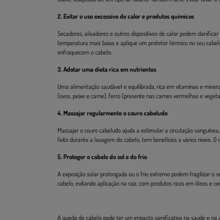
2. Evitar o uso excessivo de calor e produtos químicos
Secadores, alisadores e outros dispositivos de calor podem danific
temperatura mais baixa e aplique um protetor térmico no seu cabe
enfraquecem o cabelo.
3. Adotar uma dieta rica em nutrientes
Uma alimentação saudável e equilibrada, rica em vitaminas e minerai
(ovos, peixe e carne), ferro (presente nas carnes vermelhas e vege
4. Massajar regularmente o couro cabeludo
Massajar o couro cabeludo ajuda a estimular a circulação sanguínea
feito durante a lavagem do cabelo, tem benefícios a vários níveis. O
5. Proteger o cabelo do sol e do frio
A exposição solar prolongada ou o frio extremo podem fragilizar o s
cabelo, evitando aplicação na raiz, com produtos ricos em óleos e ce
A queda de cabelo pode ter um impacto significativo na saúde e na