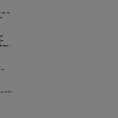
a grave,
e.
os.
dos
lheres e
 ser
ubjacentes