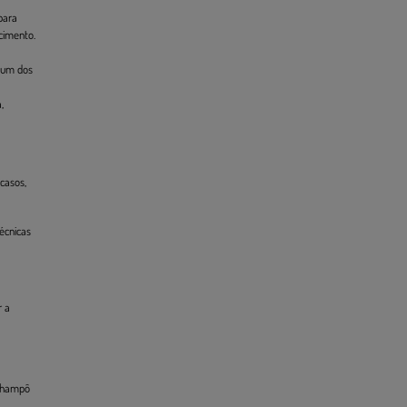
para
cimento.
um dos
,
casos,
écnicas
r a
 champô