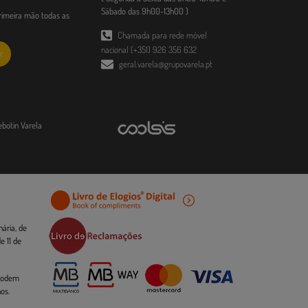
Sábado das 9h00-13h00 )
imeira mão todas as
Chamada para rede móvel
nacional (+351) 926 356 632
r
geral.varela@grupovarela.pt
ebotin Varela
ária, de
 11 de
 podem
os.