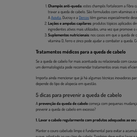
Champôs anti-queda:
estes champôs fortalecem a fibra cap
travar a queda de cabelo. São formulados com vitaminas e n
A
Apivita
, Ducray e a
Dercos
têm gamas especialmente desen
Loções e ampolas capilares:
produtos tópicos aplicados dir
ingredientes ativos mais utilizados, uma vez que promove o c
Suplementos nutricionais:
nos casos em que a queda de ca
vitamina D, ferro e zinco pode ajudar a combater a queda
Tratamentos médicos para a queda de cabelo
Se a queda de cabelo for mais acentuada ou relacionada com causas
um dermatologista pode recomendar tratamentos orais mais eficien
Importa ainda mencionar que já há algumas técnicas inovadoras para
depende do tipo de alopecia em questão.
5 dicas para prevenir a queda de cabelo
A
prevenção da queda de cabelo
começa com pequenas mudanças n
prevenir a queda de cabelo em excesso?
1. Lavar o cabelo regularmente com produtos adequados ao seu 
Manter o couro cabeludo limpo é fundamental para evitar a acumulaç
suave, adaptado ao seu tipo de cabelo. Também deve evitar lavar o