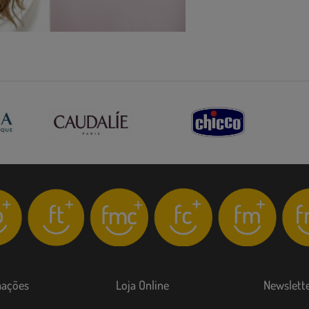
mações
Loja Online
Newslett