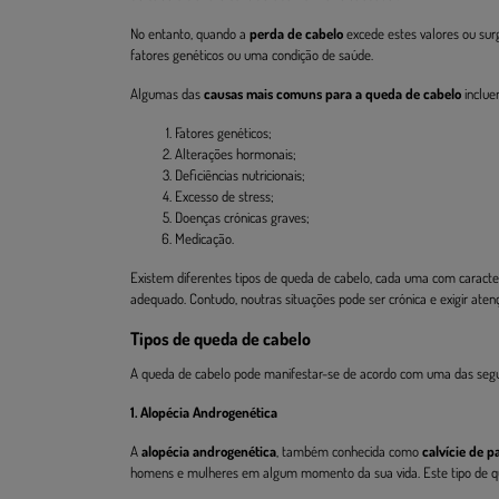
No entanto, quando a
perda de cabelo
excede estes valores ou surg
fatores genéticos ou uma condição de saúde.
Algumas das
causas mais comuns para a queda de cabelo
inclue
Fatores genéticos;
Alterações hormonais;
Deficiências nutricionais;
Excesso de stress;
Doenças crónicas graves;
Medicação.
Existem diferentes tipos de queda de cabelo, cada uma com caracte
adequado. Contudo, noutras situações pode ser crónica e exigir aten
Tipos de queda de cabelo
A queda de cabelo pode manifestar-se de acordo com uma das segu
1. Alopécia Androgenética
A
alopécia androgenética
, também conhecida como
calvície de 
homens e mulheres em algum momento da sua vida. Este tipo de que