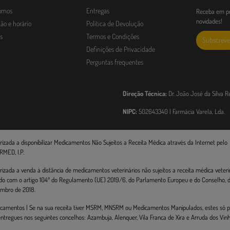
omos
Entregas
Receba em pr
novidades!
ão e horário
Política de Devolução
s
Termos e Condições
Subscreve
Definições de Privacidade
Perguntas frequentes
Direção Técnica:
Dr. João José da Silva R
NIPC:
502643340 | Farmácia Varela, Lda.
rizada a disponibilizar Medicamentos Não Sujeitos a Receita Médica através da Internet pelo
RMED, I.P.
rizada a venda à distância de medicamentos veterinários não sujeitos a receita médica veterin
do com o artigo 104º do Regulamento (UE) 2019/6, do Parlamento Europeu e do Conselho, de
mbro de 2018.
camentos | Se na sua receita tiver MSRM, MNSRM ou Medicamentos Manipulados, estes só
entregues nos seguintes concelhos: Azambuja, Alenquer, Vila Franca de Xira e Arruda dos Vinh