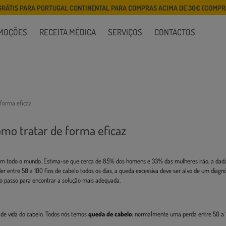
GRÁTIS PARA PORTUGAL CONTINENTAL PARA COMPRAS ACIMA DE 30€ (COMPRA
MOÇÕES
RECEITA MÉDICA
SERVIÇOS
CONTACTOS
 forma eficaz
omo tratar de forma eficaz
m todo o mundo. Estima-se que cerca de 85% dos homens e 33% das mulheres irão, a dada
er entre 50 a 100 fios de cabelo todos os dias, a queda excessiva deve ser alvo de um diagnó
o passo para encontrar a solução mais adequada.
 de vida do cabelo. Todos nós temos
queda de cabelo
: normalmente uma perda entre 50 a 