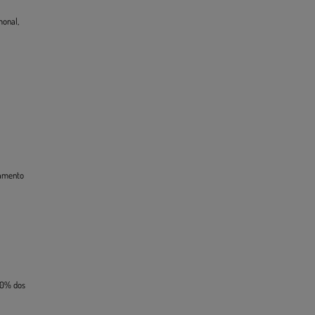
monal,
tamento
50% dos