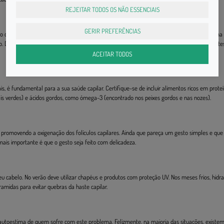
REJEITAR TODOS OS NÃO ESSENCIAIS
GERIR PREFERÊNCIAS
ar o cabelo e contribuir para a sua queda. Sempre que usar estes equipamentos, opte por uma
lo. Do mesmo modo, evite tratamentos químicos frequentes, como coloração ou permanente
ACEITAR TODOS
s, é fundamental para a sua saúde capilar. Certifique-se de incluir alimentos ricos em prote
tais verdes) e ácidos gordos, como ómega-3 (encontrado nos peixes gordos e nas nozes).
, promovendo a oxigenação dos folículos capilares. Ainda que pareça um gesto simples e que
 mais importante é que o gesto seja feito com delicadeza.
eu cabelo. No verão deve utilizar chapéus e produtos com proteção UV. Nos meses frios, hidra
ramidas para evitar quebras da haste capilar.
 autoestima de quem sofre com este problema. Felizmente, na maioria das situações, existe