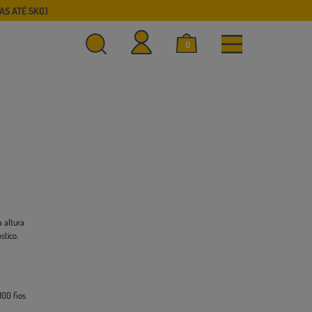
S ATÉ 5KG)
0
 altura
stico.
100 fios