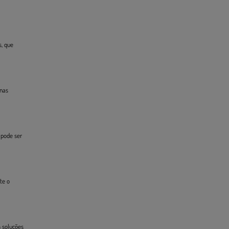
s, que
ínas
 pode ser
te o
m soluções