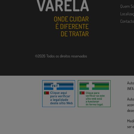
Quem S
Localizaç
Contacto
©2026 Todos os direitos reservados
Auto
INFA
Auto
acor
deze
Medi
ser 