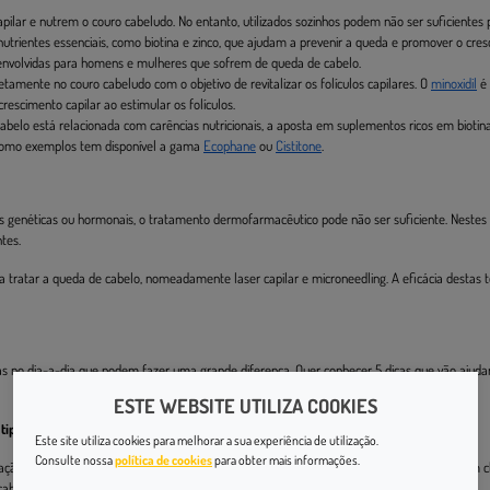
ilar e nutrem o couro cabeludo. No entanto, utilizados sozinhos podem não ser suficientes 
utrientes essenciais, como biotina e zinco, que ajudam a prevenir a queda e promover o cres
volvidas para homens e mulheres que sofrem de queda de cabelo.
etamente no couro cabeludo com o objetivo de revitalizar os folículos capilares. O
minoxidil
é 
rescimento capilar ao estimular os folículos.
belo está relacionada com carências nutricionais, a aposta em suplementos ricos em biotina
. Como exemplos tem disponível a gama
Ecophane
ou
Cistitone
.
 genéticas ou hormonais, o tratamento dermofarmacêutico pode não ser suficiente. Nestes 
tes.
 tratar a queda de cabelo, nomeadamente laser capilar e microneedling. A eficácia destas t
o dia-a-dia que podem fazer uma grande diferença. Quer conhecer 5 dicas que vão ajuda
ESTE WEBSITE UTILIZA COOKIES
tipo de cabelo
Este site utiliza cookies para melhorar a sua experiência de utilização.
Consulte nossa
política de cookies
para obter mais informações.
ão de oleosidade e resíduos que podem obstruir os folículos capilares. Por isso, utilize um
 cabelo com água demasiado quente, uma vez que pode secar os fios do couro cabeludo.