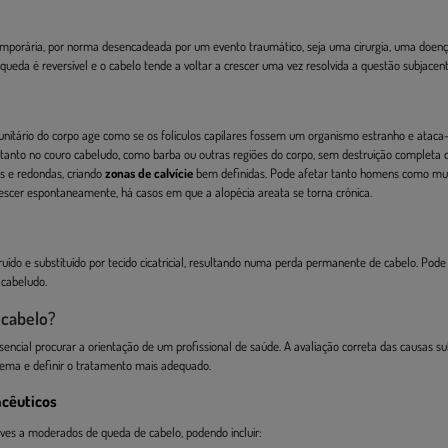
emporária, por norma desencadeada por um evento traumático, seja uma cirurgia, uma doenç
queda é reversível e o cabelo tende a voltar a crescer uma vez resolvida a questão subjacent
nitário do corpo age como se os folículos capilares fossem um organismo estranho e ataca-
, tanto no couro cabeludo, como barba ou outras regiões do corpo, sem destruição completa 
s e redondas, criando
zonas de calvície
bem definidas. Pode afetar tanto homens como mu
crescer espontaneamente, há casos em que a alopécia areata se torna crónica.
ruído e substituído por tecido cicatricial, resultando numa perda permanente de cabelo. Pode
 cabeludo.
 cabelo?
ssencial procurar a orientação de um profissional de saúde. A avaliação correta das causas s
blema e definir o tratamento mais adequado.
acêuticos
leves a moderados de queda de cabelo, podendo incluir: