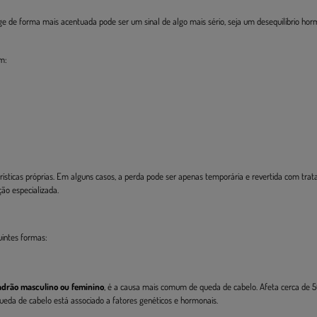
e de forma mais acentuada pode ser um sinal de algo mais sério, seja um desequilíbrio hor
m:
rísticas próprias. Em alguns casos, a perda pode ser apenas temporária e revertida com tra
ção especializada.
intes formas:
padrão masculino ou feminino
, é a causa mais comum de queda de cabelo. Afeta cerca de 
da de cabelo está associado a fatores genéticos e hormonais.