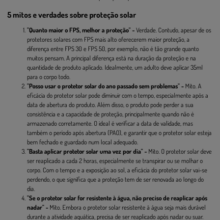
5 mitos e verdades sobre proteção solar
"Quanto maior o FPS, melhor a proteção" -
Verdade. Contudo, apesar de os
protetores solares com FPS mais alto oferecerem maior proteção, a
diferença entre FPS 30 e FPS 50, por exemplo, não é tão grande quanto
muitos pensam. A principal diferença está na duração da proteção e na
quantidade de produto aplicado. Idealmente, um adulto deve aplicar 35ml
para o corpo todo.
"Posso usar o protetor solar do ano passado sem problemas" -
Mito. A
eficácia do protetor solar pode diminuir com o tempo, especialmente após a
data de abertura do produto. Além disso, o produto pode perder a sua
consistência e a capacidade de proteção, principalmente quando não é
armazenado corretamente. O ideal é verificar a data de validade, mas
também o período após abertura (PAO), e garantir que o protetor solar esteja
bem fechado e guardado num local adequado.
"Basta aplicar protetor solar uma vez por dia" -
Mito. O protetor solar deve
ser reaplicado a cada 2 horas, especialmente se transpirar ou se molhar o
corpo. Com o tempo e a exposição ao sol, a eficácia do protetor solar vai-se
perdendo, o que significa que a proteção tem de ser renovada ao longo do
dia.
"Se o protetor solar for resistente à água, não preciso de reaplicar após
nadar" -
Mito. Embora o protetor solar resistente à água seja mais durável
durante a atividade aquática, precisa de ser reaplicado após nadar ou suar.