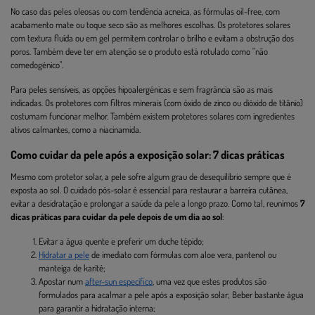
No caso das peles oleosas ou com tendência acneica, as fórmulas oil-free, com
acabamento mate ou toque seco são as melhores escolhas. Os protetores solares
com textura fluída ou em gel permitem controlar o brilho e evitam a obstrução dos
poros. Também deve ter em atenção se o produto está rotulado como "não
comedogénico".
Para peles sensíveis, as opções hipoalergénicas e sem fragrância são as mais
indicadas. Os protetores com filtros minerais (com óxido de zinco ou dióxido de titânio)
costumam funcionar melhor. Também existem protetores solares com ingredientes
ativos calmantes, como a niacinamida.
Como cuidar da pele após a exposição solar: 7 dicas práticas
Mesmo com protetor solar, a pele sofre algum grau de desequilíbrio sempre que é
exposta ao sol. O cuidado pós-solar é essencial para restaurar a barreira cutânea,
evitar a desidratação e prolongar a saúde da pele a longo prazo. Como tal, reunimos
7
dicas práticas para cuidar da pele depois de um dia ao sol
:
Evitar a água quente e preferir um duche tépido;
Hidratar a pele
de imediato com fórmulas com aloe vera, pantenol ou
manteiga de karité;
Apostar num
after-sun específico
, uma vez que estes produtos são
formulados para acalmar a pele após a exposição solar; Beber bastante água
para garantir a hidratação interna;