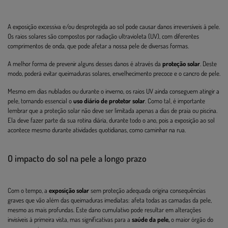
A exposição excessiva e/ou desprotegida ao sol pode causar danos irreversíveis à pele.
Os raios solares são compostos por radiação ultravioleta (UV), com diferentes
comprimentos de onda, que pode afetar a nossa pele de diversas formas.
A melhor forma de prevenir alguns desses danos é através da
proteção solar
. Deste
modo, poderá evitar queimaduras solares, envelhecimento precoce e o cancro de pele.
Mesmo em dias nublados ou durante o inverno, os raios UV ainda conseguem atingir a
pele, tornando essencial o
uso diário de protetor solar
. Como tal, é importante
lembrar que a proteção solar não deve ser limitada apenas a dias de praia ou piscina.
Ela deve fazer parte da sua rotina diária, durante todo o ano, pois a exposição ao sol
acontece mesmo durante atividades quotidianas, como caminhar na rua.
O impacto do sol na pele a longo prazo
Com o tempo, a
exposição solar
sem proteção adequada origina consequências
graves que vão além das queimaduras imediatas: afeta todas as camadas da pele,
mesmo as mais profundas. Este dano cumulativo pode resultar em alterações
invisíveis à primeira vista, mas significativas para a
saúde da pele,
o maior órgão do