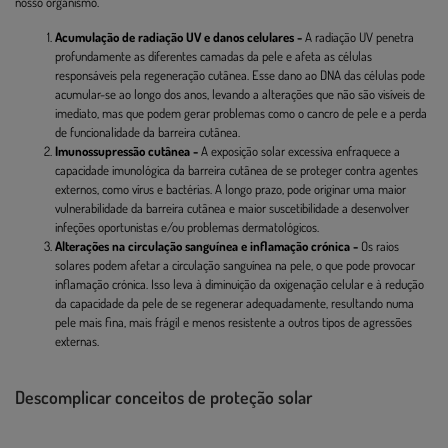
nosso organismo.
Acumulação de radiação UV e danos celulares -
A radiação UV penetra
profundamente as diferentes camadas da pele e afeta as células
responsáveis pela regeneração cutânea. Esse dano ao DNA das células pode
acumular-se ao longo dos anos, levando a alterações que não são visíveis de
imediato, mas que podem gerar problemas como o cancro de pele e a perda
de funcionalidade da barreira cutânea.
Imunossupressão cutânea -
A exposição solar excessiva enfraquece a
capacidade imunológica da barreira cutânea de se proteger contra agentes
externos, como vírus e bactérias. A longo prazo, pode originar uma maior
vulnerabilidade da barreira cutânea e maior suscetibilidade a desenvolver
infeções oportunistas e/ou problemas dermatológicos.
Alterações na circulação sanguínea e inflamação crónica -
Os raios
solares podem afetar a circulação sanguínea na pele, o que pode provocar
inflamação crónica. Isso leva à diminuição da oxigenação celular e à redução
da capacidade da pele de se regenerar adequadamente, resultando numa
pele mais fina, mais frágil e menos resistente a outros tipos de agressões
externas.
Descomplicar conceitos de proteção solar