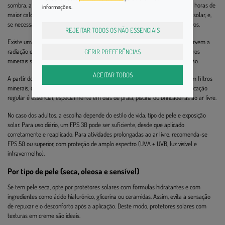
sombra, a roupa e os chapéus e, principalmente, evitar a exposição solar nas horas de
informações.
maior calor (11h-16h). Apenas com indicação médica se deve aplicar protetor solar, e,
se necessário, este deve ser mineral, sem fragrâncias nem químicos agressivos.
REJEITAR TODOS OS NÃO ESSENCIAIS
Existe uma diferença entre filtros químicos e físicos: os filtros químicos absorvem a
radiação e podem desencadear reações cutâneas alérgicas, enquanto os filtros
GERIR PREFERÊNCIAS
minerais são mais estáveis, absorvem pouca quantidade e refletem a radiação.
ACEITAR TODOS
A partir dos 6 meses já se pode utilizar
protetor solar
, preferencialmente com filtros
minerais, com FPS 50 ou superior, resistente à água e sem perfume. A reaplicação
regular é essencial, especialmente em dias de praia, piscina ou brincadeiras ao ar livre.
No caso dos adultos, a escolha depende do estilo de vida, tipo de pele e exposição
solar. Para uso diário, um FPS 30 pode ser suficiente, desde que aplicado
corretamente e reaplicado. Para atividades prolongadas ao ar livre, recomenda-se
FPS 50 ou superior, com proteção de amplo espectro (UVA + UVB, luz visível e
infravermelho).
Por tipo de pele (seca, oleosa e sensível)
Se tem pele seca, opte por protetores solares com fórmulas hidratantes e com
ingredientes como ácido hialurónico, glicerina ou ceramidas. Assim, evita a sensação
de repuxar e o desconforto após a aplicação. Deste modo, protetores solares com
texturas em creme são ideais.