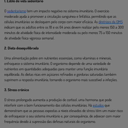
1. Estilo de vida sedentário
O
sedentarismo
tem um impacto negativo no sistema imunitário. O exercício
moderado ajuda a promover a circulação sanguínea e linfática, permitindo que as
células imunitárias se desloquem pelo corpo com maior eficácia. As
diretrizes da OMS
indicam que os adultos entre os 18 e os 64 anos devem realizar pelo menos 150 a 300
minutos de atividade física de intensidade moderada ou pelo menos 75 a 150 minutos
de atividade física vigorosa semanal.
2. Dieta desequilibrada
Uma alimentação pobre em nutrientes essenciais, como vitaminas e minerais,
enfraquece o sistema imunitário. O organismo depende de uma variedade de
nutrientes em quantidades adequadas para manter uma função imunitária
equilibrada. As dietas ricas em açúcares refinados e gorduras saturadas também
suprimem a resposta imunitária, tornando o organismo mais suscetível a infeções.
3. Stress crónico
O stress prolongado aumenta a produção de cortisol, uma hormona que pode
interferir com o bom funcionamento das células imunitárias. Há
estudos
que
demonstram que as pessoas expostas a níveis elevados de stress têm um maior risco
de enfraquecer o seu sistema imunitário e, por consequência, de adoecer com maior
frequência devido à supressão das defesas naturais do organismo.