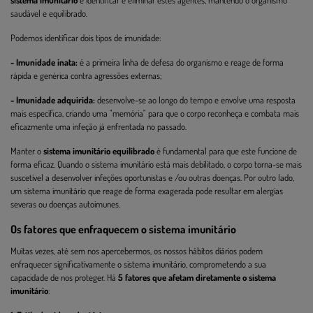
sistema imunitário
é identificar e eliminar estes agentes, mantendo o organismo
saudável e equilibrado.
Podemos identificar dois tipos de imunidade:
- Imunidade inata:
é a primeira linha de defesa do organismo e reage de forma
rápida e genérica contra agressões externas;
- Imunidade adquirida:
desenvolve-se ao longo do tempo e envolve uma resposta
mais específica, criando uma "memória" para que o corpo reconheça e combata mais
eficazmente uma infeção já enfrentada no passado.
Manter o
sistema imunitário equilibrado
é fundamental para que este funcione de
forma eficaz. Quando o sistema imunitário está mais debilitado, o corpo torna-se mais
suscetível a desenvolver infeções oportunistas e /ou outras doenças. Por outro lado,
um sistema imunitário que reage de forma exagerada pode resultar em alergias
severas ou doenças autoimunes.
Os fatores que enfraquecem o sistema imunitário
Muitas vezes, até sem nos apercebermos, os nossos hábitos diários podem
enfraquecer significativamente o sistema imunitário, comprometendo a sua
capacidade de nos proteger. Há
5 fatores que afetam diretamente o sistema
imunitário
: