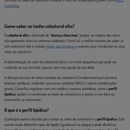
controlar os níveis de colesterol e reduzir o risco de complicações graves, como
AVCs
e enfartes.
Como saber se tenho colesterol alto?
O
colesterol alto
é chamado de
"doença silenciosa"
porque, na maioria das vezes,
não apresenta sinais ou sintomas evidentes. Como tal, a melhor maneira de saber se
tem colesterol alto é realizar
check-ups regulares
e exames para monitorizar os seus
níveis de colesterol.
A determinação do valor do colesterol total é um teste bioquímico que pode ser
realizado na sua farmácia, apenas com uma picada do seu dedo.
A deteção precoce de níveis elevados de colesterol é fundamental para prevenir
doenças cardíacas, acidentes vasculares cerebrais (AVCs) e outras complicações
graves. Consultas regulares com um médico e exames periódicos, como o
perfil
lipídico
, ajudam a monitorizar os níveis de colesterol e a ajustar a sua dieta ou
tratamento se necessário.
O que é o perfil lipídico?
O principal exame utilizado para avaliar os níveis de colesterol é o
perfil lipídico
. Este
exame mede diferentes tipos de lipídios (gorduras) no sangue e pode identificar