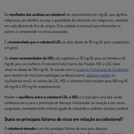
Os
resultados das análises ao colesterol
são apresentados em mg/dL, que significa
miligramas por decilitro, ou seja, a quantidade de colesterol, em miligramas, existente
em cada décimo de litro de sangue. Esta unidade é essencial para interpretar os
valores e compreender os riscos associados.
É
recomendado que o colesterol LDL
se situe abaixo de 115 mg/dL para a população
em geral.
Os
níveis recomendados de HDL
são superiores a 35 mg/dL para os homens e 45
mg/dL para as mulheres. O colesterol total (soma das frações HDL e LDL) deve
situar-se abaixo de 190 mg/dL. De acordo com a
Fundação Portuguesa de Cardiologia
,
para doentes de risco (com patologias cardiovasculares,
diabetes mellitus
ou
insuficiência renal), os valores de LDL, HDL e colesterol total mudam para 100 mg/dl,
40 mg/dl e 175 mg/dl, respetivamente.
Manter o
equilíbrio entre o colesterol LDL e HDL
é crucial para uma boa saúde
cardiovascular e para a prevenção de doenças relacionadas ao coração e aos vasos
sanguíneos, nomeadamente enfarte agudo do miocárdio e acidente vascular cerebral.
Quais os principais fatores de risco em relação ao colesterol?
O
colesterol elevado
é um dos principais fatores de risco para doenças