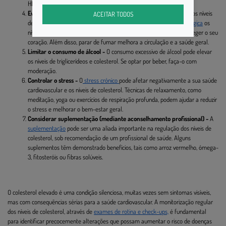
HDL.
Evitar o tabagismo -
Fumar prejudica os vasos sanguíneos e reduz os níveis
ACEITAR TODOS
de HDL, o colesterol "bom". Perante uma situação de
cessação tabágica
os
níveis de HDL podem começar a melhorar, o que pode ajudar a proteger o seu
coração. Além disso, parar de fumar melhora a circulação e a saúde geral.
Limitar o consumo de álcool -
O consumo excessivo de álcool pode elevar
os níveis de triglicerídeos e colesterol. Se optar por beber, faça-o com
moderação.
Controlar o stress -
O
stress crónico
pode afetar negativamente a sua saúde
cardiovascular e os níveis de colesterol. Técnicas de relaxamento, como
meditação, yoga ou exercícios de respiração profunda, podem ajudar a reduzir
o stress e melhorar o bem-estar geral.
Considerar suplementação (mediante aconselhamento profissional) -
A
suplementação
pode ser uma aliada importante na regulação dos níveis de
colesterol, sob recomendação de um profissional de saúde. Alguns
suplementos têm demonstrado benefícios, tais como arroz vermelho, ómega-
3, fitosteróis ou fibras solúveis.
O colesterol elevado é uma condição silenciosa, muitas vezes sem sintomas visíveis,
mas com consequências sérias para a saúde cardiovascular. A monitorização regular
dos níveis de colesterol, através de
exames de rotina e check-ups,
é fundamental
para identificar precocemente alterações que possam aumentar o risco de doenças