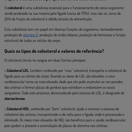
O
colesterol
é uma substância essencial para o funcionamento do nosso organismo
sendo produzido na sua maioria pelo fígado (cerca de 75%), mas não só: cerca de
25% da fração do colesterol é obtido através da alimentação.
Esta substância tem um papel em diversas funções do organismo, nomeadamente
produção de
vitamina D
, produção de ácidos biliares, produção de hormonas e função
estrutural de todas as células do corpo.
Quais os tipos de colesterol e valores de referência?
O colesterol circula no sangue em duas formas principais:
- Colesterol LDL
, também conhecido por "mau" colesterol, transporta o colesterol do
fígado para as células do corpo. Quando os níveis de LDL são elevados, o risco
cardiovascular torna-se mais elevado, dado que ele pode acumular-se nas paredes
das artérias e formar placas de gordura que estreitam e endurecem os vasos
sanguíneos. Todo este processo, desencadeado pelo excesso de LDL, é designado de
aterosclerose
.
- Colesterol HDL
, conhecido por "bom" colesterol, ajuda a remover o excesso de
colesterol das artérias, transportando-o de volta para o fígado, onde é processado e
eliminado. Os níveis mais elevados de HDL são benéficos para a saúde cardiovascular,
pois ajudam a prevenir a acumulação de placas de ateroma nas artérias.