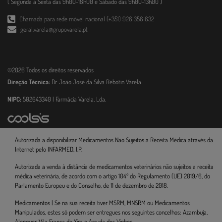
( Segunda a Sexta das 9h00-18h00 e Sábado das 9h00-13h00 )
Chamada para rede móvel nacional (+351) 926 356 632
geral.varela@grupovarela.pt
©2026 Todos os direitos reservados
Direção Técnica:
Dr. João José da Silva Rebotin Varela
NIPC:
502643340 | Farmácia Varela, Lda.
Autorizada a disponibilizar Medicamentos Não Sujeitos a Receita Médica através da
Internet pelo INFARMED, I.P.
Autorizada a venda à distância de medicamentos veterinários não sujeitos a receita
médica veterinária, de acordo com o artigo 104º do Regulamento (UE) 2019/6, do
Parlamento Europeu e do Conselho, de 11 de dezembro de 2018.
Medicamentos | Se na sua receita tiver MSRM, MNSRM ou Medicamentos
Manipulados, estes só podem ser entregues nos seguintes concelhos: Azambuja,
Alenquer, Vila Franca de Xira e Arruda dos Vinhos.