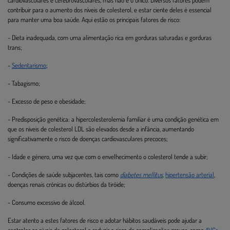
cardiovasculares e cerebrovasculares, mas não é o único. Diversos fatores podem
contribuir para o aumento dos níveis de colesterol, e estar ciente deles é essencial
para manter uma boa saúde. Aqui estão os principais fatores de risco:
- Dieta inadequada, com uma alimentação rica em gorduras saturadas e gorduras
trans;
-
Sedentarismo
;
- Tabagismo;
- Excesso de peso e obesidade;
- Predisposição genética: a hipercolesterolemia familiar é uma condição genética em
que os níveis de colesterol LDL são elevados desde a infância, aumentando
significativamente o risco de doenças cardiovasculares precoces;
- Idade e género, uma vez que com o envelhecimento o colesterol tende a subir;
- Condições de saúde subjacentes, tais como
diabetes mellitus
,
hipertensão arterial
,
doenças renais crónicas ou distúrbios da tiróide;
- Consumo excessivo de álcool.
Estar atento a estes fatores de risco e adotar hábitos saudáveis pode ajudar a