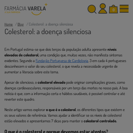
0
Colesterol: a doença silenciosa
Home
Blog
Colesterol: a doença silenciosa
Em Portugal estima-se que dois terços da população adulta apresente
níveis
elevados de colesterol,
uma condição que, muitas vezes, não manifesta sintomas
evidentes. Segundo a
Fundação Portuguesa de Cardiologia
, 3 em cada 4 portugueses
desconhecem o valor do seu colesterol, o que revela a necessidade urgente de
aumentar a literacia sobre este tema.
Apesar de silencioso, o
colesterol elevado
pode originar complicações graves, como
doenças cardiovasculares, responsáveis por um terço das mortes no nosso país. A boa
notícia é que, com a informação certa e hábitos saudáveis, é possível controlar e até
reverter este quadro.
Neste artigo vamos explorar
o que é o colesterol
, os diferentes tipos que existem e
os seus valores de referência. Vamos ajudar a identificar se os níveis de colesterol
estão elevados e apresentamos 7 dicas para manter o
colesterol controlado.
O que é o colesterol e porque devemos estar atentos?