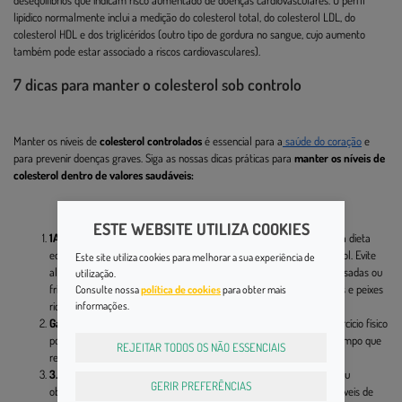
desequilíbrios que indicam risco aumentado de doenças cardiovasculares. O perfil
lipídico normalmente inclui a medição do colesterol total, do colesterol LDL, do
colesterol HDL e dos triglicérídos (outro tipo de gordura no sangue, cujo aumento
também pode estar associado a riscos cardiovasculares).
7 dicas para manter o colesterol sob controlo
Manter os níveis de
colesterol controlados
é essencial para a
saúde do coração
e
para prevenir doenças graves. Siga as nossas dicas práticas para
manter os níveis de
colesterol dentro de valores saudáveis:
ESTE WEBSITE UTILIZA COOKIES
1Adotar uma alimentação saudável para o coração -
Manter uma dieta
equilibrada é uma das formas mais eficazes de controlar o colesterol. Evite
Este site utiliza cookies para melhorar a sua experiência de
alimentos ricos em gorduras saturadas e trans, como carnes processadas ou
utilização.
fritos, e aposte em gorduras saudáveis (como azeite, abacate, nozes e peixes
Consulte nossa
política de cookies
para obter mais
informações.
ricos em ómega-3) e fibras solúveis (aveia, feijão, maçãs, cenouras).
Garantir que se exercita regularmente -
A prática regular de exercício físico
pode aumentar os níveis de HDL (o "bom" colesterol), ao mesmo tempo que
REJEITAR TODOS OS NÃO ESSENCIAIS
reduz os níveis de LDL e triglicérídos.
3. Manter um peso saudável:
Estar acima do peso recomendado ou
GERIR PREFERÊNCIAS
obesidade pode aumentar os níveis de colesterol LDL e reduzir os níveis de